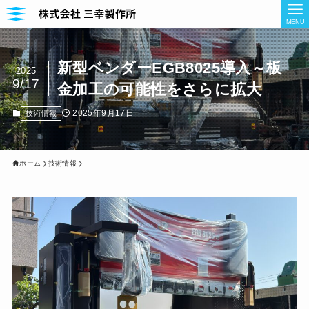
MENU
新型ベンダーEGB8025導入～板
2025
9/17
金加工の可能性をさらに拡大
2025年9月17日
技術情報
ホーム
技術情報