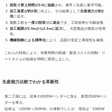
段取り替え時間が1/3に短縮
され、素早く生産に着手可能。
加工速度が約3倍
に向上し、その結果として
生産能力が約2
倍
に拡大。
複数工程を
一度の段取りに統合
でき、工程効率が大幅改善。
加工範囲が2.0mから2.5mに拡大
し、大型製品の製造が現実
化。
機械制御による標準化
により、品質の安定と再現性を確保。
これらの特長により、作業時間の削減・製造コストの抑制・リ
ードタイムの短縮を同時に実現しました。
生産能力比較でわかる革新性
第二工場には、従来の2000Wベンダーに加え、新型2500Wベン
ダーを導入。
従来は「1200W＋2000W」の体制でしたが、現在は「2000W